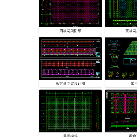
四坡网架图纸
双坡网
长方形网架设计图
加
风雨操场
看台