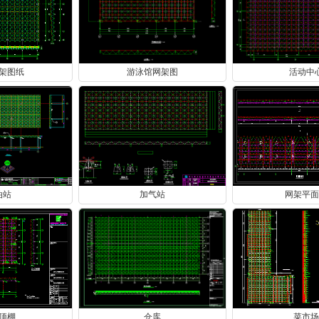
架图纸
游泳馆网架图
活动中
油站
加气站
网架平面
顶棚
仓库
菜市场