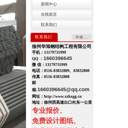
新闻中心
在线留言
联系我们
联系我们
详细...
徐州华旭钢结构工程有限公司
手机：13179731999
1660396645
QQ ：
微 信：13179731999
电话：0516-83832809、83832808
传真：0516-83832808
邮
1660396645
@qq.com
箱:
网址：http://www.xzhxgg.cn
地址：
徐州西高速出口向东一公里
专业报价、
免费设计图纸、