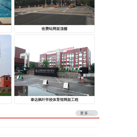
收费站网架顶棚
泰达枫叶学校体育馆网架工程
更多...